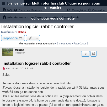
bienvenue sur Multi rotor fan club Cliquer ici pour vous
Links
enregistrer
FAQ
Carte des Membres
S’enregistrer
Connexion
Index du forum
Les Cartes de contrôle
Cartes Rabbit
ou ici pour vous connecter
Installation logiciel rabbit controller
Modérateur :
Dehas
Répondre
Voir le premier message non lu
• 3 messages • Page
1
sur
1
Mancha
Tricopter
0
Installation logiciel rabbit controller
M
mer. 11 déc. 2013 21:42
e
s
Salut.
s
a
g
Je viens d'acquérir d'un pc équipé en win8 64 bits.
e
J'avais réussi à installer le logiciel de la rabbit sur win7 32 bits, mais sous
n
o
win8 64 bits ça ne donne rien.
n
J'ai suivi les instructions de la notice v10.a (déplacement du fichier dans
l
u
le dossier syswow 64, la ligne de commande dans le dos...), lorsque je
lance le logiciel rien ne se passe, j'ai tenté en tant qu'administrateur ça ne