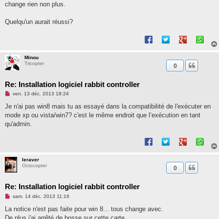
change rien non plus.
Quelqu'un aurait réussi?
Minou
Tricopter
0
Re: Installation logiciel rabbit controller
M
ven. 13 déc. 2013 18:24
e
s
Je n'ai pas win8 mais tu as essayé dans la compatibilité de l'exécuter en
s
mode xp ou vista/win7? c'est le même endroit que l’exécution en tant
a
g
qu'admin.
e
n
o
n
l
u
leraver
Octocopter
0
Re: Installation logiciel rabbit controller
M
sam. 14 déc. 2013 11:16
e
s
La notice n'est pas faite pour win 8... tous change avec.
s
De plus j'ai arrêté de bosse sur cette carte.