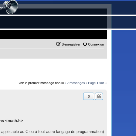
er
S’enregistrer
Connexion
Voir le premier message non lu
• 2 messages • Page
1
sur
1
0
ns <math.h>
t applicable au C ou à tout autre langage de programmation)