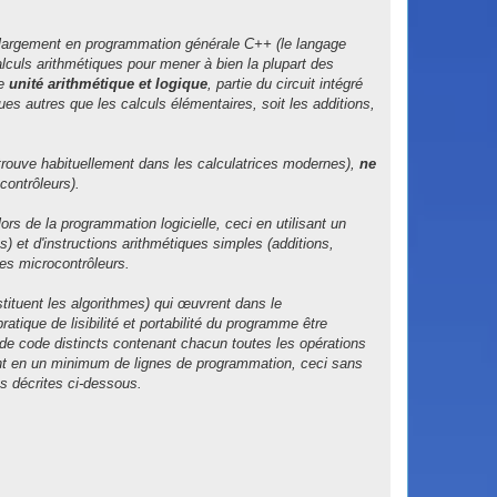
largement en programmation générale C++ (le langage
alculs arithmétiques pour mener à bien la plupart des
ne
unité arithmétique et logique
, partie du circuit intégré
es autres que les calculs élémentaires, soit les additions,
rouve habituellement dans les calculatrices modernes),
ne
contrôleurs).
s de la programmation logicielle, ceci en utilisant un
) et d'instructions arithmétiques simples (additions,
des microcontrôleurs.
stituent les algorithmes) qui œuvrent dans le
tique de lisibilité et portabilité du programme être
de code distincts contenant chacun toutes les opérations
ment en un minimum de lignes de programmation, ceci sans
s décrites ci-dessous.