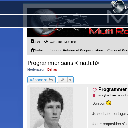
b
FAQ
Carte des Membres
Index du forum
Arduino et Programmation
Codes et Pro
Programmer sans <math.h>
Modérateur :
Dehas
Répondre
Programmer 
M
par
sylvainmahe
»
dim
e
s
Bonjour
s
a
g
Je souhaite partager 
e
n
o
(cette proposition s'
n