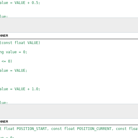
ONNER
(const float VALUE)

ONNER
t float POSITION_START, const float POSITION_CURRENT, const floa