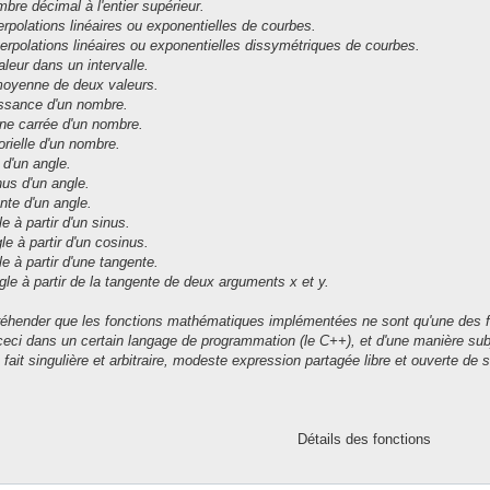
mbre décimal à l'entier supérieur.
erpolations linéaires ou exponentielles de courbes.
terpolations linéaires ou exponentielles dissymétriques de courbes.
leur dans un intervalle.
moyenne de deux valeurs.
issance d'un nombre.
ine carrée d'un nombre.
orielle d'un nombre.
 d'un angle.
nus d'un angle.
nte d'un angle.
le à partir d'un sinus.
gle à partir d'un cosinus.
le à partir d'une tangente.
ngle à partir de la tangente de deux arguments x et y.
préhender que les fonctions mathématiques implémentées ne sont qu'une des fa
eci dans un certain langage de programmation (le C++), et d'une manière sub
fait singulière et arbitraire, modeste expression partagée libre et ouverte de 
Détails des fonctions