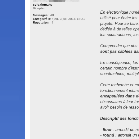
l
sylvainmahe
u
Bicopter
En électronique numé
Messages :
48
utilisé pour écrire l
Enregistré le :
jeu. 3 juil. 2014 18:21
Réputation :
4
projets. Pour se faire
dédiée à de telles op
les soustractions, les
Comprendre que des o
sont pas câblées dan
En conséquence, les o
certain nombre d'inst
soustractions, multipl
Cette recherche et co
fonctionnement intim
encapsulées dans d
nécessaires à leur fo
avoir besoin de ress
Descriptif des fonc
-
floor
: arrondit un no
-
round
: arrondit un 