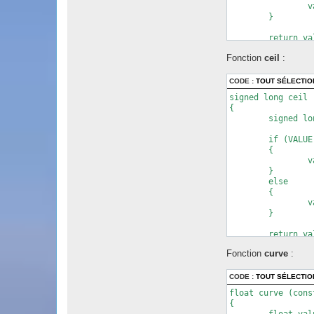
		value = VALUE + 0.5;

	}

	return value;

}
Fonction
ceil
:
CODE :
TOUT SÉLECTI
signed long ceil 
{

	signed long value = 0;

	if (VALUE <= 0)

	{

		value = VALUE;

	}

	else

	{

		value = VALUE + 1.0;

	}

	return value;

}
Fonction
curve
:
CODE :
TOUT SÉLECTI
float curve (cons
{
