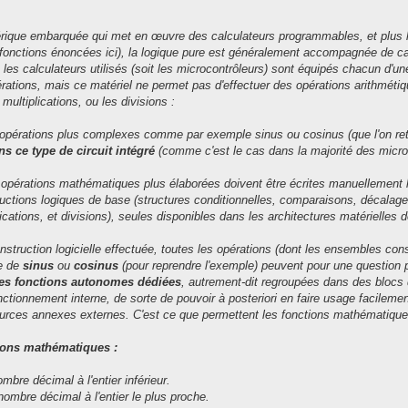
rique embarquée qui met en œuvre des calculateurs programmables, et plus 
es fonctions énoncées ici), la logique pure est généralement accompagnée de c
, les calculateurs utilisés (soit les microcontrôleurs) sont équipés chacun d'u
érations, mais ce matériel ne permet pas d'effectuer des opérations arithmétiqu
 multiplications, ou les divisions :
pérations plus complexes comme par exemple sinus ou cosinus (que l'on ret
s ce type de circuit intégré
(comme c'est le cas dans la majorité des micro
pérations mathématiques plus élaborées doivent être écrites manuellement lor
ructions logiques de base (structures conditionnelles, comparaisons, décalages
ications, et divisions), seules disponibles dans les architectures matérielles 
nstruction logicielle effectuée, toutes les opérations (dont les ensembles con
e de
sinus
ou
cosinus
(pour reprendre l'exemple) peuvent pour une question pra
es fonctions autonomes dédiées
, autrement-dit regroupées dans des blocs 
nctionnement interne, de sorte de pouvoir à posteriori en faire usage facile
ources annexes externes. C'est ce que permettent les fonctions mathématique
tions mathématiques :
mbre décimal à l'entier inférieur.
nombre décimal à l'entier le plus proche.