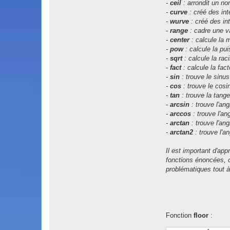
-
ceil
: arrondit un no
-
curve
: créé des int
-
wurve
: créé des in
-
range
: cadre une va
-
center
: calcule la 
-
pow
: calcule la pu
-
sqrt
: calcule la rac
-
fact
: calcule la fact
-
sin
: trouve le sinus
-
cos
: trouve le cosi
-
tan
: trouve la tange
-
arcsin
: trouve l'ang
-
arccos
: trouve l'an
-
arctan
: trouve l'ang
-
arctan2
: trouve l'a
Il est important d'ap
fonctions énoncées, c
problématiques tout à 
Fonction
floor
: