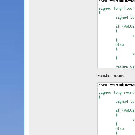
CODE :
TOUT SÉLECTI
signed long floor
{

	signed long value = 0;

	if (VALUE <= 0)

	{

		value = VALUE - 1.0;

	}

	else

	{

		value = VALUE;

	}

	return value;

}
Fonction
round
:
CODE :
TOUT SÉLECTI
signed long round
{

	signed long value = 0;

	if (VALUE <= 0)

	{

		value = VALUE - 0.5;

	}

	else

	{
