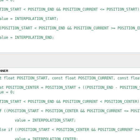
== 0)

{

ONNER
OSITION_CURRENT - POSITION_START) / (POSITION_END - POSITION_START)));

t float POSITION_START, const float POSITION_CURRENT, const floa
}

E > 0)

{

ITION_START))) / ((CURVE + 1.0) - (CURVE * ((POSITION_CURRENT - POSITION_START) / (POSITION_END - POSITION_START)))));

}

se

{

- POSITION_END))) / (1.0 + (-CURVE * ((POSITION_CURRENT - POSITION_START) / (POSITION_END - POSITION_START)))));

}

N_START;

== 0)

N_CENTER;
