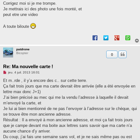
Corrigez moi si je me trompe.
Je mettrais ici des photo une fois monté, et
peut etre une video
A toute biloute
patdrone
Bicopter
0
Re: Ma nouvelle carte !
M
jeu. 4 juil. 2013 16:01
e
s
Et m..rde , il y’a encore des c.. sur cette terre.
s
Ça fait trois jours que ma carte devrait être arrivée (elle a été envoyée en
a
g
lettre max donc J+1)
e
J’ai bien précisé au mec qui me la vendu l’adresse à laquelle il devait
n
o
m’envoyé la carte, et
n
Je lui ai bien mentionné de ne pas l’envoyer à l’adresse sur le chèque, qui
l
u
se trouve être mon ancienne adresse.
Résultat : Il a envoyé à mon ancienne adresse, et moi ça fait trois jours
que je campe devant ma boite aux lettres sans savoir que ma carte n’a
aucune chance d’y arriver.
Du coup, j’ai fais une semaine sans vol, et je ne sais même pas ou est