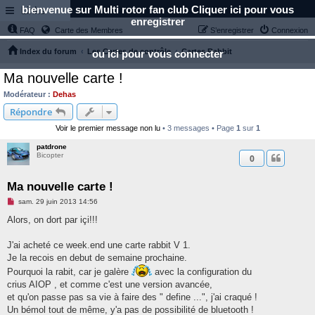
bienvenue sur Multi rotor fan club Cliquer ici pour vous
Links
enregistrer
FAQ
Carte des Membres
S’enregistrer
Connexion
Index du forum
Les Cartes de contrôle
Cartes Rabbit
ou ici pour vous connecter
Ma nouvelle carte !
Modérateur :
Dehas
Répondre
Voir le premier message non lu
• 3 messages • Page
1
sur
1
patdrone
Bicopter
0
Ma nouvelle carte !
M
sam. 29 juin 2013 14:56
e
s
Alors, on dort par içi!!!
s
a
g
J'ai acheté ce week.end une carte rabbit V 1.
e
Je la recois en debut de semaine prochaine.
n
o
Pourquoi la rabit, car je galère
avec la configuration du
n
crius AIOP , et comme c'est une version avancée,
l
u
et qu'on passe pas sa vie à faire des " define ...", j'ai craqué !
Un bémol tout de même, y'a pas de possibilité de bluetooth !