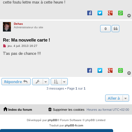
cette foutu lettre max à cette heure !
Dehas
Administrateur du site
0
Re: Ma nouvelle carte !
M
jeu. 4 juil. 2013 16:27
e
s
T'as pas de chance !!!
s
a
g
e
n
o
n
Répondre
l
u
3 messages • Page
1
sur
1
Aller à
Index du forum
Supprimer les cookies
Heures au format
UTC+02:00
Développé par
phpBB
® Forum Software © phpBB Limited
Traduit par
phpBB-fr.com
PS4 Pro style ©
Jester