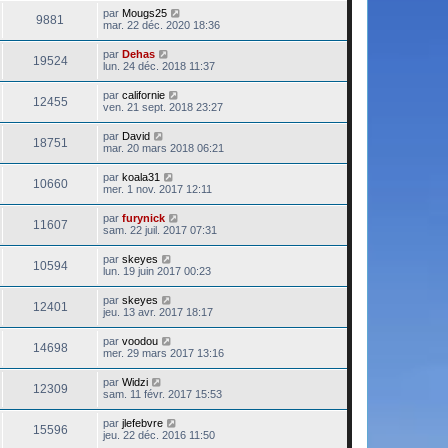
par
Mougs25
9881
mar. 22 déc. 2020 18:36
par
Dehas
19524
lun. 24 déc. 2018 11:37
par
californie
12455
ven. 21 sept. 2018 23:27
par
David
18751
mar. 20 mars 2018 06:21
par
koala31
10660
mer. 1 nov. 2017 12:11
par
furynick
11607
sam. 22 juil. 2017 07:31
par
skeyes
10594
lun. 19 juin 2017 00:23
par
skeyes
12401
jeu. 13 avr. 2017 18:17
par
voodou
14698
mer. 29 mars 2017 13:16
par
Widzi
12309
sam. 11 févr. 2017 15:53
par
jlefebvre
15596
jeu. 22 déc. 2016 11:50