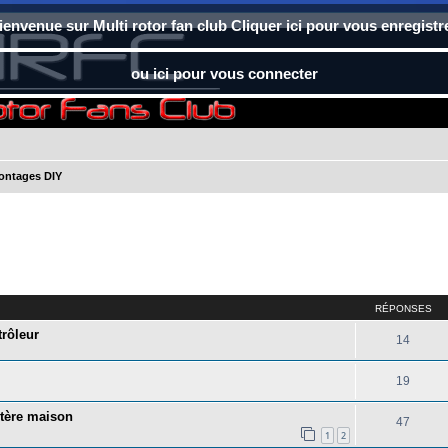
ienvenue sur Multi rotor fan club Cliquer ici pour vous enregistr
ou ici pour vous connecter
ontages DIY
RÉPONSES
trôleur
14
19
tère maison
47
1
2