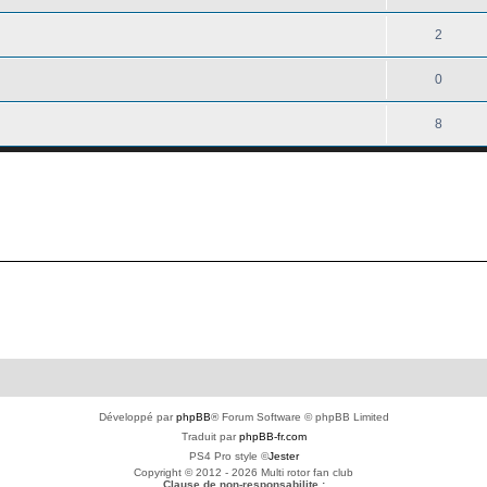
2
0
8
Développé par
phpBB
® Forum Software © phpBB Limited
Traduit par
phpBB-fr.com
PS4 Pro style ©
Jester
Copyright © 2012 - 2026 Multi rotor fan club
Clause de non-responsabilite :