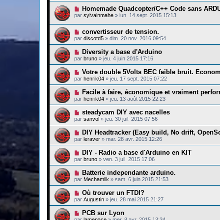
Homemade Quadcopter/C++ Code sans ARD
par
sylvainmahe
»
lun. 14 sept. 2015 15:13
convertisseur de tension.
par
discotd5
»
dim. 20 nov. 2016 09:54
Diversity a base d'Arduino
par
bruno
»
jeu. 4 juin 2015 17:16
Votre double 5Volts BEC faible bruit. Econom
par
henrik04
»
jeu. 17 sept. 2015 07:22
Facile à faire, économique et vraiment perfo
par
henrik04
»
jeu. 13 août 2015 22:23
steadycam DIY avec nacelles
par
sanvol
»
jeu. 30 juil. 2015 07:56
DIY Headtracker (Easy build, No drift, OpenS
par
leraver
»
mar. 28 avr. 2015 12:26
DIY - Radio a base d'Arduino en KIT
par
bruno
»
ven. 3 juil. 2015 17:06
Batterie independante arduino.
par
Mechamilk
»
sam. 6 juin 2015 21:53
Où trouver un FTDI?
par
Augustin
»
jeu. 28 mai 2015 21:27
PCB sur Lyon
par
lamenace
»
mer. 8 avr. 2015 13:34