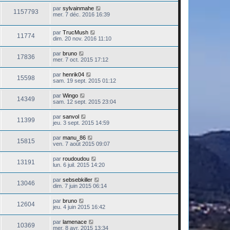
par
sylvainmahe
1157793
mer. 7 déc. 2016 16:39
par
TrucMush
11774
dim. 20 nov. 2016 11:10
par
bruno
17836
mer. 7 oct. 2015 17:12
par
henrik04
15598
sam. 19 sept. 2015 01:12
par
Wingo
14349
sam. 12 sept. 2015 23:04
par
sanvol
11399
jeu. 3 sept. 2015 14:59
par
manu_86
15815
ven. 7 août 2015 09:07
par
roudoudou
13191
lun. 6 juil. 2015 14:20
par
sebsebkiller
13046
dim. 7 juin 2015 06:14
par
bruno
12604
jeu. 4 juin 2015 16:42
par
lamenace
10369
mer. 8 avr. 2015 13:34