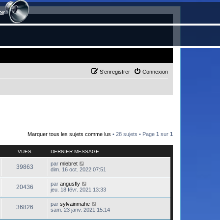
er
S’enregistrer
Connexion
Marquer tous les sujets comme lus
• 28 sujets • Page
1
sur
1
VUES
DERNIER MESSAGE
par
mlebret
39863
dim. 16 oct. 2022 07:51
par
angusfly
20436
jeu. 18 févr. 2021 13:33
par
sylvainmahe
36826
sam. 23 janv. 2021 15:14