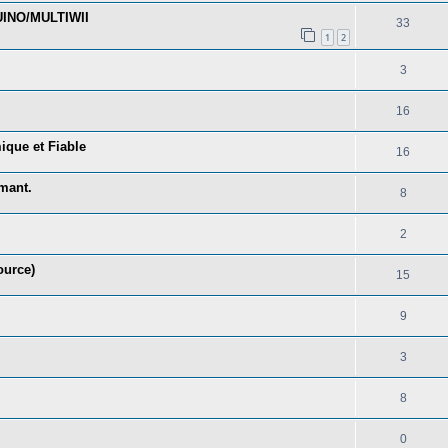
UINO/MULTIWII
33
1
2
3
16
ique et Fiable
16
rmant.
8
2
ource)
15
9
3
8
0