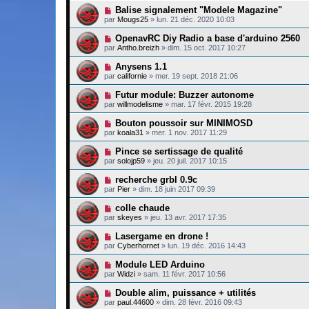
Balise signalement "Modele Magazine"
par
Mougs25
»
lun. 21 déc. 2020 10:03
OpenavRC Diy Radio a base d'arduino 2560
par
Antho.breizh
»
dim. 15 oct. 2017 10:27
Anysens 1.1
par
californie
»
mer. 19 sept. 2018 21:06
Futur module: Buzzer autonome
par
willmodelisme
»
mar. 17 févr. 2015 19:28
Bouton poussoir sur MINIMOSD
par
koala31
»
mer. 1 nov. 2017 11:29
Pince se sertissage de qualité
par
solojp59
»
jeu. 20 juil. 2017 10:15
recherche grbl 0.9c
par
Pier
»
dim. 18 juin 2017 09:39
colle chaude
par
skeyes
»
jeu. 13 avr. 2017 17:35
Lasergame en drone !
par
Cyberhornet
»
lun. 19 déc. 2016 14:43
Module LED Arduino
par
Widzi
»
sam. 11 févr. 2017 10:56
Double alim, puissance + utilités
par
paul.44600
»
dim. 28 févr. 2016 09:43