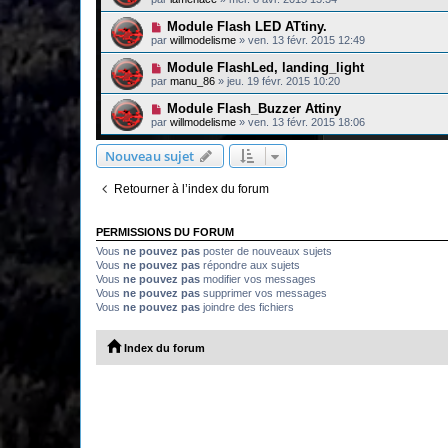
Module Flash LED ATtiny.
par
willmodelisme
»
ven. 13 févr. 2015 12:49
Module FlashLed, landing_light
par
manu_86
»
jeu. 19 févr. 2015 10:20
Module Flash_Buzzer Attiny
par
willmodelisme
»
ven. 13 févr. 2015 18:06
Nouveau sujet
Retourner à l’index du forum
PERMISSIONS DU FORUM
Vous
ne pouvez pas
poster de nouveaux sujets
Vous
ne pouvez pas
répondre aux sujets
Vous
ne pouvez pas
modifier vos messages
Vous
ne pouvez pas
supprimer vos messages
Vous
ne pouvez pas
joindre des fichiers
Index du forum