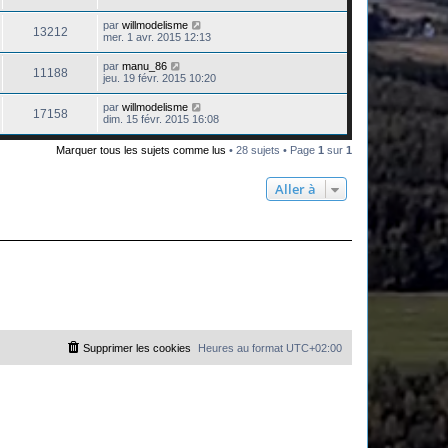
par
willmodelisme
13212
mer. 1 avr. 2015 12:13
par
manu_86
11188
jeu. 19 févr. 2015 10:20
par
willmodelisme
17158
dim. 15 févr. 2015 16:08
Marquer tous les sujets comme lus
• 28 sujets • Page
1
sur
1
Aller à
Supprimer les cookies
Heures au format
UTC+02:00