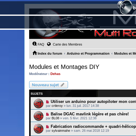
b
FAQ
Carte des Membres
Index du forum
Arduino et Programmation
Modules et M
Modules et Montages DIY
Modérateur :
Dehas
Nouveau sujet
SUJETS
Utiliser un arduino pour autopiloter mon con
par
crtleroy
»
lun. 31 juil. 2017 14:38
Balise DGAC mavlink légère et pas chère!
par
BL08
»
ven. 5 févr. 2021 12:38
Fabrication radiocommande + quadri-hélicop
par
sylvainmahe
»
sam. 26 mai 2018 12:19