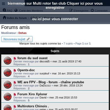
bienvenue sur Multi rotor fan club Cliquer ici pour vous
Links
enregistrer
FAQ
Carte des Membres
S’enregistrer
Connexion
Index du forum
Général
Forums amis
ou ici pour vous connecter
Forums amis
Modérateur :
Dehas
Nouveau sujet
Marquer tous les sujets comme lus
• 7 sujets • Page
1
sur
1
Sujets
forum du sud ouest
Dernier message par
discotd5
«
mer. 21 août 2019 17:40
Réponses :
1
Opentx-doc
Dernier message par
surplouf
«
mar. 16 avr. 2019 15:13
Réponses :
4
WE are FPV - Blog - forum - chaîne youtube
Dernier message par
DaDzzzz
«
mer. 28 déc. 2016 13:24
Réponses :
2
Forum Xiro Xplorer
Dernier message par
David
«
mer. 25 mai 2016 15:53
Réponses :
5
Multirotors Chinois .
Dernier message par
neige
«
mar. 25 août 2015 05:07