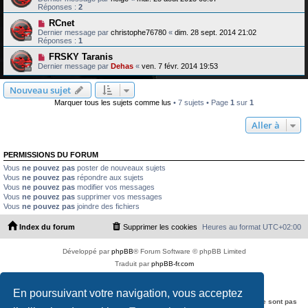
Réponses :
2
RCnet
Dernier message par
christophe76780
«
dim. 28 sept. 2014 21:02
Réponses :
1
FRSKY Taranis
Dernier message par
Dehas
«
ven. 7 févr. 2014 19:53
Nouveau sujet
Marquer tous les sujets comme lus
• 7 sujets • Page
1
sur
1
Aller à
PERMISSIONS DU FORUM
Vous
ne pouvez pas
poster de nouveaux sujets
Vous
ne pouvez pas
répondre aux sujets
Vous
ne pouvez pas
modifier vos messages
Vous
ne pouvez pas
supprimer vos messages
Vous
ne pouvez pas
joindre des fichiers
Index du forum
Supprimer les cookies
Heures au format
UTC+02:00
Développé par
phpBB
® Forum Software © phpBB Limited
Traduit par
phpBB-fr.com
PS4 Pro style ©
Jester
Copyright © 2012 - 2026 Multi rotor fan club
En poursuivant votre navigation, vous acceptez
Clause de non-responsabilite :
Les opinions et commentaires inscrits dans ce forum sont personnels et ne sont pas