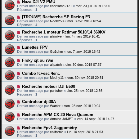
Naza DJI V2 PMU
Dernier message par
captflame2121
«
mar. 23 juil. 2019 13:06
Réponses :
1
[TROUVE] Recherche SP Racing F3
Dernier message par
Noob250
«
mer. 3 avr. 2019 18:54
Réponses :
4
Recherche 1 moteur Rctimer 5010/14 360KV
Dernier message par
alainlive
«
lun. 4 mars 2019 10:41
Réponses :
1
Lunettes FPV
Dernier message par
Gu1ohm
«
lun. 7 janv. 2019 15:42
Frsky xjt ou r9m
Dernier message par
al patch
«
dim. 30 déc. 2018 07:37
Combo fc+esc 4en1
Dernier message par
Medhy11
«
ven. 30 nov. 2018 20:51
Recherche moteur DJI E600
Dernier message par
punisher
«
dim. 25 nov. 2018 12:36
Réponses :
1
Controleur dji30A
Dernier message par
Wattier
«
ven. 23 nov. 2018 10:04
Recherche APM CX-20 Nova Quanum
Dernier message par
Antoine JAMET
«
ven. 14 sept. 2018 14:27
Recherche Fpv1 Zaggométry
Dernier message par
californie
«
lun. 10 sept. 2018 21:53
Réponses :
1