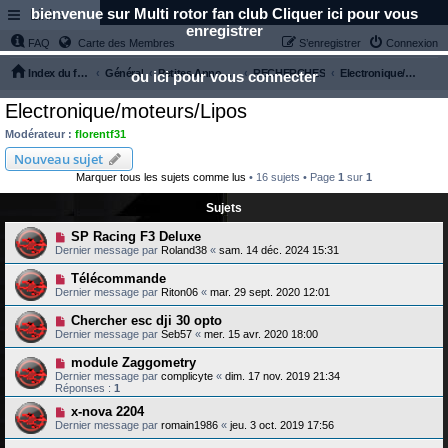
bienvenue sur Multi rotor fan club Cliquer ici pour vous
Links
enregistrer
FAQ
Carte des Membres
S’enregistrer
Connexion
Index du forum
Général
Petites Annonces
RECHERCHES
Electronique/moteurs/Lipos
ou ici pour vous connecter
Electronique/moteurs/Lipos
Modérateur :
florentf31
Nouveau sujet
Marquer tous les sujets comme lus
• 16 sujets • Page
1
sur
1
Sujets
SP Racing F3 Deluxe
Dernier message par
Roland38
«
sam. 14 déc. 2024 15:31
Télécommande
Dernier message par
Riton06
«
mar. 29 sept. 2020 12:01
Chercher esc dji 30 opto
Dernier message par
Seb57
«
mer. 15 avr. 2020 18:00
module Zaggometry
Dernier message par
complicyte
«
dim. 17 nov. 2019 21:34
Réponses :
1
x-nova 2204
Dernier message par
romain1986
«
jeu. 3 oct. 2019 17:56