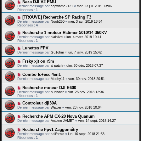
Naza DJI V2 PMU
Dernier message par
captflame2121
«
mar. 23 juil. 2019 13:06
Réponses :
1
[TROUVE] Recherche SP Racing F3
Dernier message par
Noob250
«
mer. 3 avr. 2019 18:54
Réponses :
4
Recherche 1 moteur Rctimer 5010/14 360KV
Dernier message par
alainlive
«
lun. 4 mars 2019 10:41
Réponses :
1
Lunettes FPV
Dernier message par
Gu1ohm
«
lun. 7 janv. 2019 15:42
Frsky xjt ou r9m
Dernier message par
al patch
«
dim. 30 déc. 2018 07:37
Combo fc+esc 4en1
Dernier message par
Medhy11
«
ven. 30 nov. 2018 20:51
Recherche moteur DJI E600
Dernier message par
punisher
«
dim. 25 nov. 2018 12:36
Réponses :
1
Controleur dji30A
Dernier message par
Wattier
«
ven. 23 nov. 2018 10:04
Recherche APM CX-20 Nova Quanum
Dernier message par
Antoine JAMET
«
ven. 14 sept. 2018 14:27
Recherche Fpv1 Zaggométry
Dernier message par
californie
«
lun. 10 sept. 2018 21:53
Réponses :
1