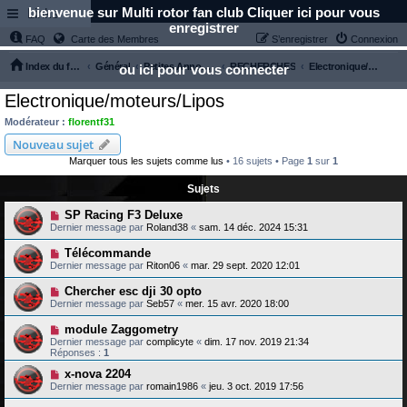
bienvenue sur Multi rotor fan club Cliquer ici pour vous
Links
enregistrer
FAQ
Carte des Membres
S’enregistrer
Connexion
Index du forum
Général
Petites Annonces
RECHERCHES
Electronique/moteurs/Lipos
ou ici pour vous connecter
Electronique/moteurs/Lipos
Modérateur :
florentf31
Nouveau sujet
Marquer tous les sujets comme lus
• 16 sujets • Page
1
sur
1
Sujets
SP Racing F3 Deluxe
Dernier message par
Roland38
«
sam. 14 déc. 2024 15:31
Télécommande
Dernier message par
Riton06
«
mar. 29 sept. 2020 12:01
Chercher esc dji 30 opto
Dernier message par
Seb57
«
mer. 15 avr. 2020 18:00
module Zaggometry
Dernier message par
complicyte
«
dim. 17 nov. 2019 21:34
Réponses :
1
x-nova 2204
Dernier message par
romain1986
«
jeu. 3 oct. 2019 17:56