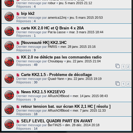
Dernier message par
robur
«
jeu. 5 mars 2015 21:12
Réponses :
4
bip kk2
Dernier message par
america12mj
«
jeu. 5 mars 2015 20:53
Réponses :
4
carte KK 2.0 HC et Q Brain 4 x 20A
Dernier message par
Pat la casse
«
mar. 3 mars 2015 18:44
Réponses :
1
[Nouveauté HK] KK2.1HC
Dernier message par
PARIS
«
mer. 28 janv. 2015 15:16
Réponses :
9
KK 2.0 ne détécte pas les commandes radio
Dernier message par
Choubipay
«
jeu. 22 janv. 2015 21:04
Réponses :
49
1
2
Carte KK2.1.5 - Probleme de décollage
Dernier message par
Quad-Yann
«
jeu. 22 janv. 2015 19:19
Réponses :
30
1
2
News KK2.1.5 KK21EVO
Dernier message par
ARushOfBlood
«
mer. 14 janv. 2015 08:43
Réponses :
9
retour tension bat. sur écran KK 2,1 HC [ résolu ]
Dernier message par
ARushOfBlood
«
mer. 7 janv. 2015 11:33
Réponses :
18
SELF LEVEL QUADRI PART EN AVANT
Dernier message par
BerTiN25
«
dim. 28 déc. 2014 20:18
Réponses :
14