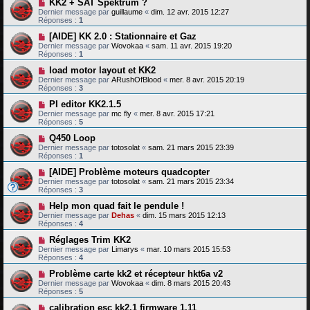
KK2 + SAT Spektrum ?
Dernier message par
guillaume
«
dim. 12 avr. 2015 12:27
Réponses :
1
[AIDE] KK 2.0 : Stationnaire et Gaz
Dernier message par
Wovokaa
«
sam. 11 avr. 2015 19:20
Réponses :
1
load motor layout et KK2
Dernier message par
ARushOfBlood
«
mer. 8 avr. 2015 20:19
Réponses :
3
PI editor KK2.1.5
Dernier message par
mc fly
«
mer. 8 avr. 2015 17:21
Réponses :
5
Q450 Loop
Dernier message par
totosolat
«
sam. 21 mars 2015 23:39
Réponses :
1
[AIDE] Problème moteurs quadcopter
Dernier message par
totosolat
«
sam. 21 mars 2015 23:34
Réponses :
3
Help mon quad fait le pendule !
Dernier message par
Dehas
«
dim. 15 mars 2015 12:13
Réponses :
4
Réglages Trim KK2
Dernier message par
Limarys
«
mar. 10 mars 2015 15:53
Réponses :
4
Problème carte kk2 et récepteur hkt6a v2
Dernier message par
Wovokaa
«
dim. 8 mars 2015 20:43
Réponses :
5
calibration esc kk2.1 firmware 1.11