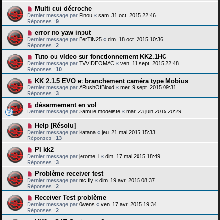
Multi qui décroche
Dernier message par
Pinou
«
sam. 31 oct. 2015 22:46
Réponses :
9
error no yaw input
Dernier message par
BerTiN25
«
dim. 18 oct. 2015 10:36
Réponses :
2
Tuto ou video sur fonctionnement KK2.1HC
Dernier message par
TVVIDEOMAC
«
ven. 11 sept. 2015 22:48
Réponses :
10
KK 2.1.5 EVO et branchement caméra type Mobius
Dernier message par
ARushOfBlood
«
mer. 9 sept. 2015 09:31
Réponses :
3
désarmement en vol
Dernier message par
Sami le modéliste
«
mar. 23 juin 2015 20:29
Help [Résolu]
Dernier message par
Katana
«
jeu. 21 mai 2015 15:33
Réponses :
13
PI kk2
Dernier message par
jerome_l
«
dim. 17 mai 2015 18:49
Réponses :
3
Problème receiver test
Dernier message par
mc fly
«
dim. 19 avr. 2015 08:37
Réponses :
2
Receiver Test problème
Dernier message par
0wens
«
ven. 17 avr. 2015 19:34
Réponses :
2