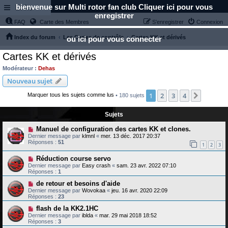
bienvenue sur Multi rotor fan club Cliquer ici pour vous
Links
enregistrer
FAQ
Carte des Membres
S’enregistrer
Connexion
Index du forum
Les Cartes de contrôle
Cartes KK et dérivés
ou ici pour vous connecter
Cartes KK et dérivés
Modérateur :
Dehas
Nouveau sujet
1
2
3
4
Suivant
Marquer tous les sujets comme lus
• 180 sujets
Sujets
Manuel de configuration des cartes KK et clones.
Dernier message par
klmnl
«
mer. 13 déc. 2017 20:37
Réponses :
51
1
2
3
Réduction course servo
Dernier message par
Easy crash
«
sam. 23 avr. 2022 07:10
Réponses :
1
de retour et besoins d'aide
Dernier message par
Wovokaa
«
jeu. 16 avr. 2020 22:09
Réponses :
23
flash de la KK2.1HC
Dernier message par
iblda
«
mar. 29 mai 2018 18:52
Réponses :
3