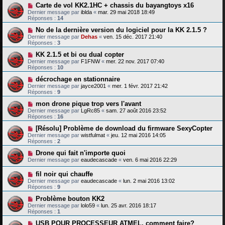
Carte de vol KK2.1HC + chassis du bayangtoys x16
Dernier message par
iblda
«
mar. 29 mai 2018 18:49
Réponses :
14
No de la dernière version du logiciel pour la KK 2.1.5 ?
Dernier message par
Dehas
«
ven. 15 déc. 2017 21:40
Réponses :
3
KK 2.1.5 et bi ou dual copter
Dernier message par
F1FNW
«
mer. 22 nov. 2017 07:40
Réponses :
10
décrochage en stationnaire
Dernier message par
jayce2001
«
mer. 1 févr. 2017 21:42
Réponses :
9
mon drone pique trop vers l'avant
Dernier message par
LgRc85
«
sam. 27 août 2016 23:52
Réponses :
16
[Résolu] Problème de download du firmware SexyCopter
Dernier message par
wistfulmat
«
jeu. 12 mai 2016 14:05
Réponses :
2
Drone qui fait n'importe quoi
Dernier message par
eaudecascade
«
ven. 6 mai 2016 22:29
fil noir qui chauffe
Dernier message par
eaudecascade
«
lun. 2 mai 2016 13:02
Réponses :
9
Problème bouton KK2
Dernier message par
lolo59
«
lun. 25 avr. 2016 18:17
Réponses :
1
USB POUR PROCESSEUR ATMEL, comment faire?