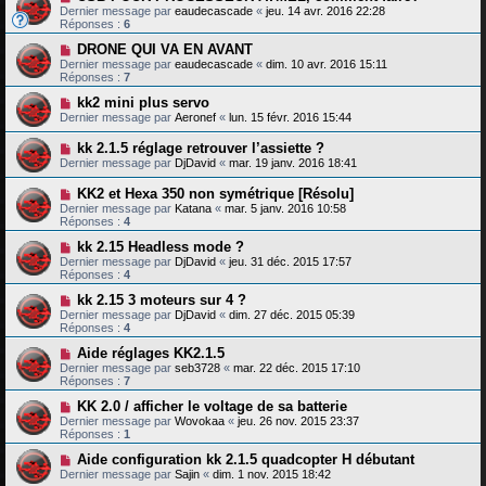
Dernier message par
eaudecascade
«
jeu. 14 avr. 2016 22:28
Réponses :
6
DRONE QUI VA EN AVANT
Dernier message par
eaudecascade
«
dim. 10 avr. 2016 15:11
Réponses :
7
kk2 mini plus servo
Dernier message par
Aeronef
«
lun. 15 févr. 2016 15:44
kk 2.1.5 réglage retrouver l’assiette ?
Dernier message par
DjDavid
«
mar. 19 janv. 2016 18:41
KK2 et Hexa 350 non symétrique [Résolu]
Dernier message par
Katana
«
mar. 5 janv. 2016 10:58
Réponses :
4
kk 2.15 Headless mode ?
Dernier message par
DjDavid
«
jeu. 31 déc. 2015 17:57
Réponses :
4
kk 2.15 3 moteurs sur 4 ?
Dernier message par
DjDavid
«
dim. 27 déc. 2015 05:39
Réponses :
4
Aide réglages KK2.1.5
Dernier message par
seb3728
«
mar. 22 déc. 2015 17:10
Réponses :
7
KK 2.0 / afficher le voltage de sa batterie
Dernier message par
Wovokaa
«
jeu. 26 nov. 2015 23:37
Réponses :
1
Aide configuration kk 2.1.5 quadcopter H débutant
Dernier message par
Sajin
«
dim. 1 nov. 2015 18:42