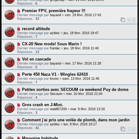
Réponses :
6
Premier FPV, première frayeur !!!
Dernier message par
bayand
«
ven. 19 févr. 2016 17:43
Réponses :
33
1
2
record altitude
Dernier message par
azbloc
«
jeu. 18 févr. 2016 19:47
Réponses :
7
CX-20 New mode! Sous Marin !
Dernier message par
franlac
«
jeu. 18 févr. 2016 11:40
Réponses :
13
Vol en cascade
Dernier message par
bayand
«
mer. 17 févr. 2016 21:28
Réponses :
5
Perte 450 Naza V1 - Wingles 62410
Dernier message par
bruno
«
sam. 13 févr. 2016 11:46
Réponses :
7
Petites sorties avec SECOUM ce weekend Puy de dome
Dernier message par
Secoum
«
mer. 10 févr. 2016 21:04
Réponses :
4
Gros crash en J-Mini.
Dernier message par
waldi57200
«
mar. 9 févr. 2016 13:16
Réponses :
3
Comment j'ai pris une volée de plomb, dans mon jardin
Dernier message par
azbloc
«
lun. 8 févr. 2016 19:17
Réponses :
41
1
2
Mauvaise habitude