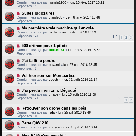
Dernier message par
romain1986
«
lun. 13 févr. 2017 23:21
Réponses :
8
Suites judiciaires
Dernier message par
claude55
«
ven. 6 janv. 2017 15:46
Réponses :
5
Ma première vraie machine qui envoie
Dernier message par
azbloc
«
mer. 7 déc. 2016 19:33
Réponses :
74
1
2
3
500 drônes pour 1 pilote
Dernier message par
florentf31
«
lun. 7 nov. 2016 18:32
Réponses :
4
J'ai failli le perdre
Dernier message par
bayand
«
jeu. 27 oct. 2016 18:35
Réponses :
3
Vol hier soir sur Montbartier.
Dernier message par
yosch
«
mer. 31 août 2016 21:14
Réponses :
4
J'ai perdu mon zmr. Dégouté
Dernier message par
t_rage
«
lun. 15 août 2016 11:39
Réponses :
27
1
2
Retrouver son drone dans les blés
Dernier message par
rafa
«
lun. 25 juil. 2016 19:48
Réponses :
10
Perte QAV 210
Dernier message par
shayen
«
mer. 13 juil. 2016 10:14
Mon F450 s'est envolé !