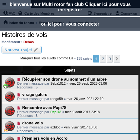
bienvenue sur Multi rotor fan club Cliquer ici pour vous
Links
enregistrer
FAQ
Carte des Membres
S’enregistrer
Connexion
Index du forum
Espace Détente
Histoires de vols
ou ici pour vous connecter
Histoires de vols
Modérateur :
Dehas
Nouveau sujet
1
2
3
Suivante
Marquer tous les sujets comme lus
• 135 sujets
Sujets
Récupérer son drone au sommet d'un arbre
Dernier message par
Seba1012
«
ven. 26 sept. 2025 03:06
Réponses :
5
virage galere
Dernier message par
range59
«
mar. 26 janv. 2021 22:19
Rencontre avec Papi78
Dernier message par
Papi78
«
mer. 9 août 2017 23:18
Réponses :
3
drone vols
Dernier message par
azbloc
«
ven. 9 juin 2017 18:50
Réponses :
6
Premiers vols en Accro