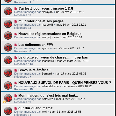
Réponses :
1
J'ai testé pour vous : inspire 1 DJI
Dernier message par
Narayan
«
lun. 20 avr. 2015 14:13
Réponses :
3
multirotor gps et ses pieges
Dernier message par
marcel68
«
mar. 14 avr. 2015 18:21
Réponses :
2
Nouvelles réglementations en Belgique
Dernier message par
winnydj
«
mer. 1 avr. 2015 16:14
Les éoliennes en FPV
Dernier message par
sylcor
«
mer. 25 mars 2015 21:57
Réponses :
8
Le dro...e et l'avion de chasse........trop bas
Dernier message par
jibaquatre
«
mar. 24 mars 2015 18:10
Réponses :
13
Bravo la télémétrie !
Dernier message par
Bernard
«
mar. 17 mars 2015 08:35
Réponses :
7
NOUVEAUX SURVOL DE PARIS - QU'EN PENSEZ VOUS ?
Dernier message par
willmodelisme
«
mer. 4 mars 2015 16:22
Réponses :
15
Mon maiden, qui s'est très mal finit...
Dernier message par
Anto60rz
«
mer. 4 févr. 2015 15:57
Réponses :
9
dur dur quand meme!
Dernier message par
wiwi
«
sam. 31 janv. 2015 18:58
Réponses :
4