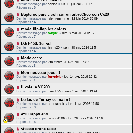
Dernier message par
azbloc
«
lun. 11 juil. 2016 11:47
Réponses :
8
Bapteme puis crash sur un arbreCheerson Cx20
Dernier message par
rdemrem
«
mer. 22 juin 2016 15:09
Réponses :
4
mode flip-flap les doigts
Dernier message par
tony88
«
dim. 8 mai 2016 00:16
Réponses :
7
DJi F450: 1er vol
Dernier message par
jimmy26
«
sam. 30 avr. 2016 11:54
Réponses :
4
Mode accro
Dernier message par
vita
«
mer. 20 avr. 2016 23:55
Réponses :
3
Mon nouveau jouet !!
Dernier message par
furynick
«
jeu. 14 avr. 2016 10:42
Réponses :
1
Il vole le VC200
Dernier message par
claude55
«
sam. 9 avr. 2016 19:44
Le lac de Ternay ce matin !
Dernier message par
artdeschoix
«
lun. 4 avr. 2016 11:50
Réponses :
3
450 Happy end
Dernier message par
romain1986
«
lun. 28 mars 2016 11:18
Réponses :
6
vitesse drone racer
Dernier message par
gregorally
«
dim. 21 févr. 2016 20:57