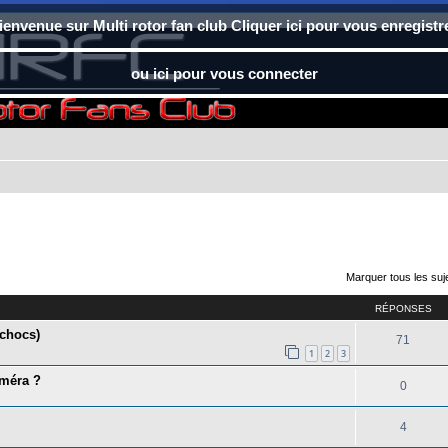
ienvenue sur Multi rotor fan club Cliquer ici pour vous enregistr
ou ici pour vous connecter
Marquer tous les su
RÉPONSES
 chocs)
71
1
2
3
améra ?
0
4