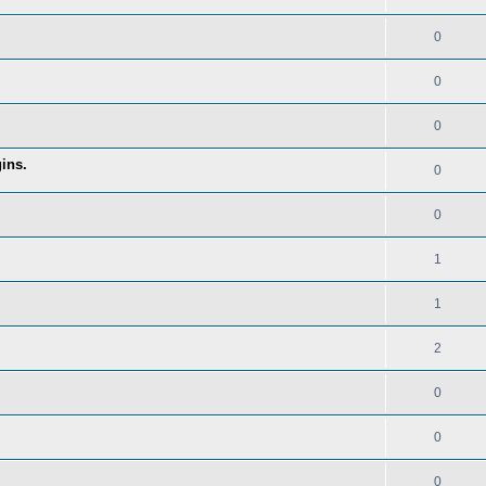
0
0
0
ins.
0
0
1
1
2
0
0
0