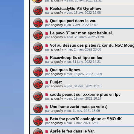
par
angusfly
»
sam. 16 avr. 2022 22:32
ReelsteadyGo VS GyroFlow
par
angusfly
»
ven. 15 avr. 2022 12:08
Quelque part dans le var.
par
angusfly
»
jeu. 7 avr. 2022 18:57
Le pavo 3'' sur mon spot habituel.
par
angusfly
»
sam. 26 mars 2022 21:20
Vol au dessus des pistes rc car du NSC Moug
par
angusfly
»
mer. 2 mars 2022 23:08
Racewhoop 6s et lipo en feu
par
angusfly
»
lun. 31 janv. 2022 14:21
Quelques lignes.
par
angusfly
»
mar. 18 janv. 2022 15:09
Funjet
par
angusfly
»
ven. 31 déc. 2021 11:15
caddx peanut sur xxxbone plus en fpv
par
angusfly
»
ven. 19 nov. 2021 16:17
Une frame zarbi mais ça vole :)
par
angusfly
»
jeu. 11 nov. 2021 18:09
Beta fpv pavo30 analogique et SMO 4K
par
angusfly
»
dim. 7 nov. 2021 12:05
Après le feu dans le Var.