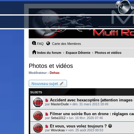
b
FAQ
Carte des Membres
Index du forum
Espace Détente
Photos et vidéos
Photos et vidéos
Modérateur :
Dehas
Nouveau sujet
SUJETS
Accident avec hexacoptère (attention images
par
MasterDude
»
dim. 31 mars 2013 18:49
Filmer une soirée fluo en drone : réglages c
par
Seba1012
»
lun. 16 févr. 2026 07:46
Et vous, vous volez toujours ? 😃
par
Wovokaa
»
ven. 25 août 2023 00:53