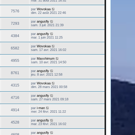
mar. 31 août 2021 16:52
par
Wovokaa
7576
dim. 22 août 2021 22:46
par
angusfly
7293
sam. 3 juil. 2021 21:39
par
angusfly
4384
mar. 1 juin 2021 11:25
par
Wovokaa
6582
sam. 17 avr. 2021 16:02
par
Maxxhimum
4955
sam. 10 avr. 2021 14:50
par
angusfly
8761
jeu. 8 avr. 2021 12:58
par
Wovokaa
4315
dim. 28 mars 2021 00:58
par
angusfly
4716
sam. 27 mars 2021 09:18
par
i-man
4914
mer. 24 févr. 2021 11:22
par
angusfly
4528
mar. 23 févr. 2021 16:02
par
angusfly
4608