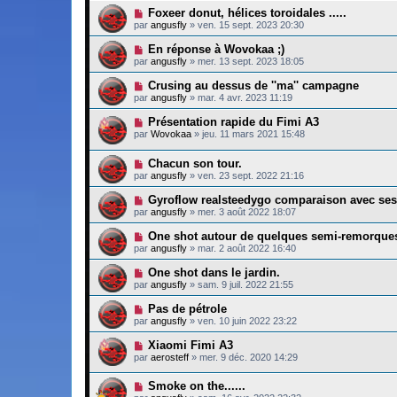
Foxeer donut, hélices toroidales .....
par
angusfly
»
ven. 15 sept. 2023 20:30
En réponse à Wovokaa ;)
par
angusfly
»
mer. 13 sept. 2023 18:05
Crusing au dessus de ''ma'' campagne
par
angusfly
»
mar. 4 avr. 2023 11:19
Présentation rapide du Fimi A3
par
Wovokaa
»
jeu. 11 mars 2021 15:48
Chacun son tour.
par
angusfly
»
ven. 23 sept. 2022 21:16
Gyroflow realsteedygo comparaison avec ses
par
angusfly
»
mer. 3 août 2022 18:07
One shot autour de quelques semi-remorque
par
angusfly
»
mar. 2 août 2022 16:40
One shot dans le jardin.
par
angusfly
»
sam. 9 juil. 2022 21:55
Pas de pétrole
par
angusfly
»
ven. 10 juin 2022 23:22
Xiaomi Fimi A3
par
aerosteff
»
mer. 9 déc. 2020 14:29
Smoke on the......