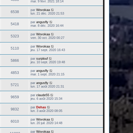
mar. 9 févr. 2021 18:14
par
Wovokaa
6538
lun. 21 déc. 2020 21:53
par
angusfly
5418
mar. 8 déc. 2020 16:44
par
Wovokaa
5323
ven. 30 oct. 2020 00:27
par
Wovokaa
5110
jeu. 17 sept. 2020 16:43
par
surplouf
5866
jeu. 10 sept. 2020 19:48
par
angusfly
4853
mar. 1 sept. 2020 21:15
par
angusfly
5721
lun. 17 août 2020 21:31
par
claude55
9659
jeu. 6 août 2020 15:34
par
Dehas
9832
lun. 3 août 2020 08:05
par
Wovokaa
6010
lun. 20 juil. 2020 14:48
par
Wovokaa