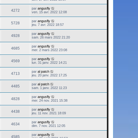
par
angusfly
4272
ven. 15 avr. 2022 12:08
par
angusfly
5728
jeu. 7 avr. 2022 18:57
par
angusfly
4928
sam. 26 mars 2022 21:20
par
angusfly
4685
mer. 2 mars 2022 23:08
par
angusfly
4569
lun. 31 janv. 2022 14:21
par
al patch
4713
jeu. 20 janv. 2022 17:25
par
al patch
4485
sam. 1 janv. 2022 11:23
par
angusfly
4828
mer. 24 nov. 2021 15:38
par
angusfly
4438
jeu. 11 nov. 2021 18:09
par
angusfly
4634
dim. 7 nov. 2021 12:05
par
angusfly
4585