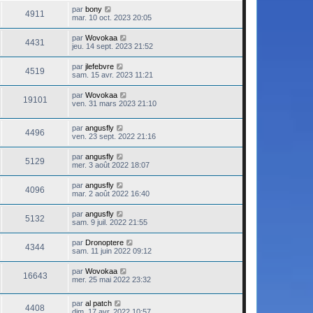
par
bony
4911
mar. 10 oct. 2023 20:05
par
Wovokaa
4431
jeu. 14 sept. 2023 21:52
par
jlefebvre
4519
sam. 15 avr. 2023 11:21
par
Wovokaa
19101
ven. 31 mars 2023 21:10
par
angusfly
4496
ven. 23 sept. 2022 21:16
par
angusfly
5129
mer. 3 août 2022 18:07
par
angusfly
4096
mar. 2 août 2022 16:40
par
angusfly
5132
sam. 9 juil. 2022 21:55
par
Dronoptere
4344
sam. 11 juin 2022 09:12
par
Wovokaa
16643
mer. 25 mai 2022 23:32
par
al patch
4408
dim. 17 avr. 2022 10:57