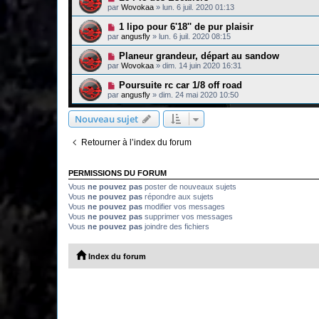
par
Wovokaa
»
lun. 6 juil. 2020 01:13
1 lipo pour 6'18'' de pur plaisir
par
angusfly
»
lun. 6 juil. 2020 08:15
Planeur grandeur, départ au sandow
par
Wovokaa
»
dim. 14 juin 2020 16:31
Poursuite rc car 1/8 off road
par
angusfly
»
dim. 24 mai 2020 10:50
Nouveau sujet
Retourner à l’index du forum
PERMISSIONS DU FORUM
Vous
ne pouvez pas
poster de nouveaux sujets
Vous
ne pouvez pas
répondre aux sujets
Vous
ne pouvez pas
modifier vos messages
Vous
ne pouvez pas
supprimer vos messages
Vous
ne pouvez pas
joindre des fichiers
Index du forum