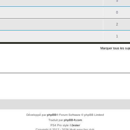
5
0
2
1
Marquer tous les su
Développé par
phpBB
® Forum Software © phpBB Limited
Traduit par
phpBB-fr.com
PS4 Pro style ©
Jester
Copyright © 2012 - 2026 Multi rotor fan club