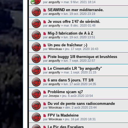
par
angusfly
»
mar. 9 févr. 2021 18:14
SEAWIND en mer méditerranée.
par
angusfly
»
lun. 19 oct. 2020 23:19
Je vous offre 1'47 de sérénité.
par
angusfly
»
mar. 8 déc. 2020 01:48
Mig-3 fabrication de A à Z
par
angusfly
»
lun. 19 oct. 2020 13:51
Un peu de fraîcheur ;-)
par
Wovokaa
»
jeu. 17 sept. 2020 16:43
Piste buggy 1/8 thermique et brushless
par
angusfly
»
lun. 7 sept. 2020 22:57
Le Cinematix LR "by angusfly"
par
angusfly
»
mar. 1 sept. 2020 21:15
6 ans dans 5 jours. TT 1/8
par
angusfly
»
lun. 17 août 2020 14:35
Problème sjcam sj7
par
Jesepa
»
jeu. 6 août 2020 10:54
Du vol de pente sans radiocommande
par
Wovokaa
»
dim. 2 août 2020 23:44
FPV la Madeleine
par
Wovokaa
»
jeu. 16 juil. 2020 18:31
Le Pic des Escaliers