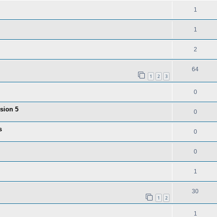
1
1
2
64
1
2
3
0
sion 5
0
s
0
0
1
30
1
2
1