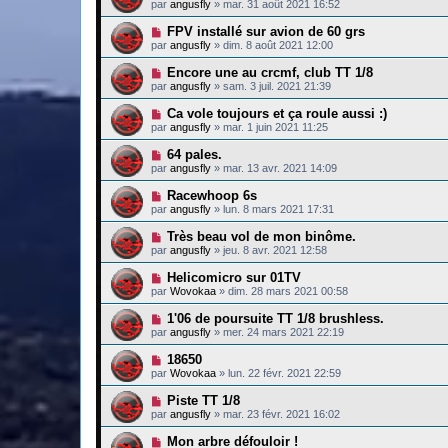
par
angusfly
»
mar. 31 août 2021 16:52
FPV installé sur avion de 60 grs
par
angusfly
»
dim. 8 août 2021 12:00
Encore une au crcmf, club TT 1/8
par
angusfly
»
sam. 3 juil. 2021 21:39
Ca vole toujours et ça roule aussi :)
par
angusfly
»
mar. 1 juin 2021 11:25
64 pales.
par
angusfly
»
mar. 13 avr. 2021 14:09
Racewhoop 6s
par
angusfly
»
lun. 8 mars 2021 17:31
Très beau vol de mon binôme.
par
angusfly
»
jeu. 8 avr. 2021 12:58
Helicomicro sur 01TV
par
Wovokaa
»
dim. 28 mars 2021 00:58
1'06 de poursuite TT 1/8 brushless.
par
angusfly
»
mer. 24 mars 2021 22:19
18650
par
Wovokaa
»
lun. 22 févr. 2021 22:59
Piste TT 1/8
par
angusfly
»
mar. 23 févr. 2021 16:02
Mon arbre défouloir !