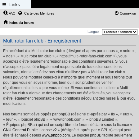
Links
FAQ
Carte des Membres
Connexion
Index du forum
Langue :
Multi rotor fan club - Enregistrement
En accédant à « Multi rotor fan club » (désigné ci-après par « nous », « notre »,
« nos », « Multi rotor fan club », « https://multi-rotor-fans-club.com »), vous
acceptez d’être légalement responsable des conditions suivantes. Si vous
n’acceptez pas d’être légalement responsable de toutes les conditions
suivantes, alors n’accédez pas et/ou n’utilisez pas « Multi rotor fan club ».
Nous pouvons modifier celles-ci à n’importe quel moment et nous ferons tout
pour que vous en soyez informé, bien qu’il soit prudent de vérifier
régulièrement celles-ci par vous-même. Si vous continuez d’utiliser « Multi
rotor fan club » alors que des changements ont été effectués, vous acceptez
d’être légalement responsable des conditions découlant des mises à jour et/ou
modifications.
Nos forums sont développés par phpBB (désigné ci-après par « ils », « eux »,
« leur », « logiciel phpBB », « www.phpbb.com », « phpBB Limited »,
« Équipes phpBB ») qui est un script libre de forum, déclaré sous la licence «
GNU General Public License v2
» (désigné ci-après par « GPL ») et qui peut
être téléchargé depuis
www.phpbb.com
. Le logiciel phpBB facilite seulement