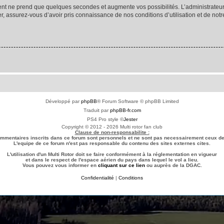
ment ne prend que quelques secondes et augmente vos possibilités. L’administrate
 assurez-vous d’avoir pris connaissance de nos conditions d’utilisation et de notre 
Développé par
phpBB
® Forum Software © phpBB Limited
Traduit par
phpBB-fr.com
PS4 Pro style ©
Jester
Copyright © 2012 - 2026 Multi rotor fan club
Clause de non-responsabilite :
ommentaires inscrits dans ce forum sont personnels et ne sont pas necessairement ceux de 
L'equipe de ce forum n'est pas responsable du contenu des sites externes cites.
L'utilisation d'un Multi Rotor doit se faire conformément à la réglementation en vigueur
et dans le respect de l'espace aérien du pays dans lequel le vol a lieu.
Vous pouvez vous informer en
cliquant sur ce lien
ou auprès de la DGAC.
Confidentialité
|
Conditions