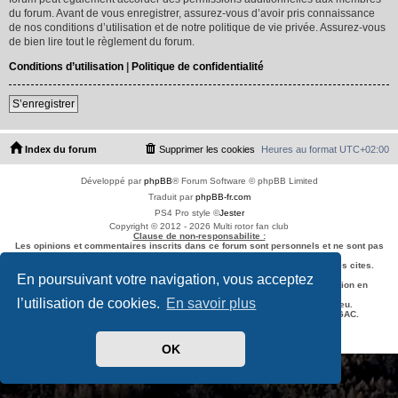
du forum. Avant de vous enregistrer, assurez-vous d’avoir pris connaissance
de nos conditions d’utilisation et de notre politique de vie privée. Assurez-vous
de bien lire tout le règlement du forum.
Conditions d’utilisation
|
Politique de confidentialité
S’enregistrer
Index du forum
Supprimer les cookies
Heures au format
UTC+02:00
Développé par
phpBB
® Forum Software © phpBB Limited
Traduit par
phpBB-fr.com
PS4 Pro style ©
Jester
Copyright © 2012 - 2026 Multi rotor fan club
Clause de non-responsabilite :
Les opinions et commentaires inscrits dans ce forum sont personnels et ne sont pas
necessairement ceux de l'equipe du forum.
L'equipe de ce forum n'est pas responsable du contenu des sites externes cites.
En poursuivant votre navigation, vous acceptez
L'utilisation d'un Multi Rotor doit se faire conformément à la réglementation en
vigueur
l’utilisation de cookies.
En savoir plus
et dans le respect de l'espace aérien du pays dans lequel le vol a lieu.
Vous pouvez vous informer en
cliquant sur ce lien
ou auprès de la DGAC.
Confidentialité
|
Conditions
OK