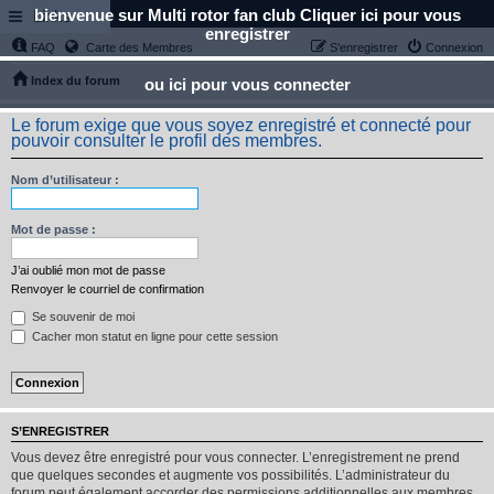
bienvenue sur Multi rotor fan club Cliquer ici pour vous
Links
enregistrer
FAQ
Carte des Membres
S’enregistrer
Connexion
Index du forum
ou ici pour vous connecter
Le forum exige que vous soyez enregistré et connecté pour
pouvoir consulter le profil des membres.
Nom d’utilisateur :
Mot de passe :
J’ai oublié mon mot de passe
Renvoyer le courriel de confirmation
Se souvenir de moi
Cacher mon statut en ligne pour cette session
S’ENREGISTRER
Vous devez être enregistré pour vous connecter. L’enregistrement ne prend
que quelques secondes et augmente vos possibilités. L’administrateur du
forum peut également accorder des permissions additionnelles aux membres