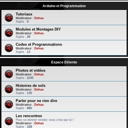
Arduino et Programmation
Tutoriaux
Modérateur :
Dehas
Sujets :
9
Modules et Montages DIY
Modérateur :
Dehas
Sujets :
28
Codes et Programmations
Modérateur :
Dehas
Sujets :
12
Espace Détente
Photos et vidéos
Modérateur :
Dehas
Sujets :
1145
Histoires de vols
Modérateur :
Dehas
Sujets :
135
Parler pour ne rien dire
Modérateur :
Dehas
Sujets :
880
Les rencontres
Pour se donner rendez vous c'est par ici !
Modérateur :
Dehas
Sujets :
168