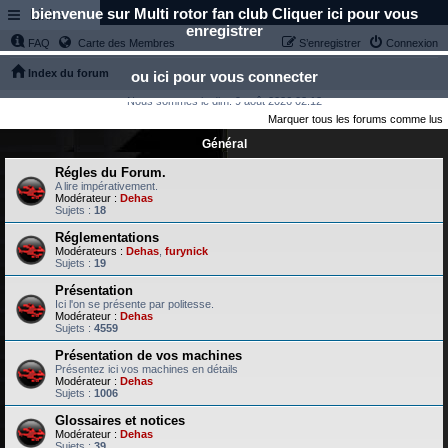
bienvenue sur Multi rotor fan club Cliquer ici pour vous
Links
enregistrer
FAQ
Carte des Membres
S’enregistrer
Connexion
Index du forum
ou ici pour vous connecter
Nous sommes le dim. 9 août 2026 02:12
Marquer tous les forums comme lus
Général
Régles du Forum.
A lire impérativement.
Modérateur :
Dehas
Sujets :
18
Réglementations
Modérateurs :
Dehas
,
furynick
Sujets :
19
Présentation
Ici l'on se présente par politesse.
Modérateur :
Dehas
Sujets :
4559
Présentation de vos machines
Présentez ici vos machines en détails
Modérateur :
Dehas
Sujets :
1006
Glossaires et notices
Modérateur :
Dehas
Sujets :
39