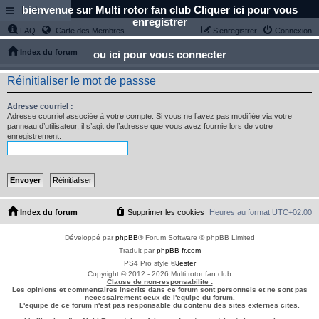
bienvenue sur Multi rotor fan club Cliquer ici pour vous
Links
enregistrer
FAQ
Carte des Membres
S’enregistrer
Connexion
Index du forum
ou ici pour vous connecter
Réinitialiser le mot de passse
Adresse courriel :
Adresse courriel associée à votre compte. Si vous ne l’avez pas modifiée via votre
panneau d’utilisateur, il s’agit de l’adresse que vous avez fournie lors de votre
enregistrement.
Index du forum
Supprimer les cookies
Heures au format
UTC+02:00
Développé par
phpBB
® Forum Software © phpBB Limited
Traduit par
phpBB-fr.com
PS4 Pro style ©
Jester
Copyright © 2012 - 2026 Multi rotor fan club
Clause de non-responsabilite :
Les opinions et commentaires inscrits dans ce forum sont personnels et ne sont pas
necessairement ceux de l'equipe du forum.
L'equipe de ce forum n'est pas responsable du contenu des sites externes cites.